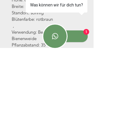
Was können wir für dich tun?
Breite: 40-50 cm
Standort: sonnig
Blütenfarbe: rotbraun
 ,
Verwendung: Beet, Freifläche, 
1
Bienenweide
Pflanzabstand: 35 cm
Bedarf: 8-10 pro m²
 ,
Topfgröße 9x9x9,5cm
 ,
 ,
Sambach 90
96178 Pommersfelden
feuerleinzeilerstauden@gmail.com