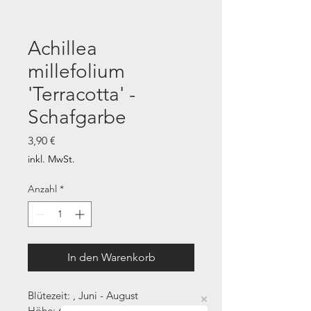
Achillea
millefolium
'Terracotta' -
Schafgarbe
Preis
3,90 €
inkl. MwSt.
Anzahl
*
In den Warenkorb
Blütezeit: , Juni - August
Höhe: 60-80 cm