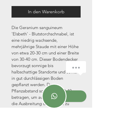
In den Warenkorb
Die Geranium sanguineum 
'Elsbeth' - Blutstorchschnabel, ist 
eine niedrig wachsende, 
mehrjährige Staude mit einer Höhe 
von etwa 20-30 cm und einer Breite 
von 30-40 cm. Dieser Bodendecker 
bevorzugt sonnige bis 
halbschattige Standorte und sollte 
in gut durchlässigen Boden 
gepflanzt werden. Der 
Pflanzabstand sollte etwa 30-40 cm 
betragen, um ausreichend Platz für 
die Ausbreitung der Pflanze zu 
gewährleisten. Die Sorte 'Elsbeth' 
blüht von Mai bis Juli und zeigt 
leuchtend rosa-rote Blüten. Die 
Pflege der Geranium sanguineum 